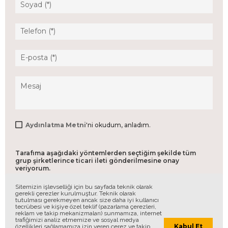
Aydınlatma Metni
'ni okudum, anladım.
Tarafıma aşağıdaki yöntemlerden seçtiğim şekilde tüm
grup şirketlerince ticari ileti gönderilmesine onay
veriyorum.
Telefon Araması
Kısa Mesaj / SMS Gönderimi
Sitemizin işlevselliği için bu sayfada teknik olarak
gerekli çerezler kurulmuştur. Teknik olarak
E-posta Gönderimi
tutulması gerekmeyen ancak size daha iyi kullanıcı
tecrübesi ve kişiye özel teklif (pazarlama çerezleri,
reklam ve takip mekanizmaları) sunmamıza, internet
trafiğimizi analiz etmemize ve sosyal medya
GÖNDER
Kabul Et
özellikleri sağlamamıza izin veren çerez ve takip