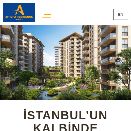
EN
Prev
Ne
İSTANBUL’UN
KALBİNDE